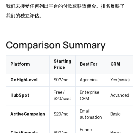
我们未接受任何列出平台的付款或联盟佣金。排名反映了
我们的独立评估。
Comparison Summary
Starting
Platform
Best For
CRM
Price
GoHighLevel
$97/mo
Agencies
Yes (basic)
Free /
Enterprise
HubSpot
Advanced
$20/seat
CRM
Email
ActiveCampaign
$29/mo
Basic
automation
Funnel
ClickFunnels
$97/mo
Basic