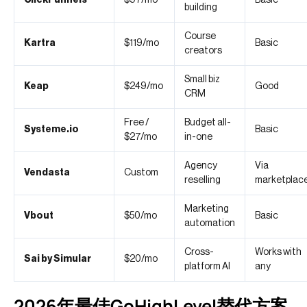
building
Course
Kartra
$119/mo
Basic
creators
Small biz
Keap
$249/mo
Good
CRM
Free /
Budget all-
Systeme.io
Basic
$27/mo
in-one
Agency
Via
Vendasta
Custom
reselling
marketplac
Marketing
Vbout
$50/mo
Basic
automation
Cross-
Works with
Sai by Simular
$20/mo
platform AI
any
2026年最佳GoHighLevel替代方案