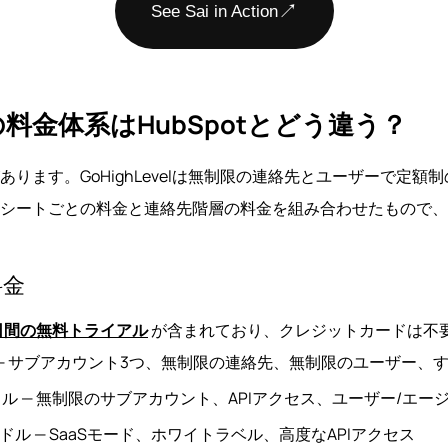
↗
See Sai in Action
elの料金体系はHubSpotとどう違う？
ります。GoHighLevelは無制限の連絡先とユーザーで定額
otはシートごとの料金と連絡先階層の料金を組み合わせたもので
料金
4日間の無料トライアル
が含まれており、クレジットカードは不
 — サブアカウント3つ、無制限の連絡先、無制限のユーザー、
ドル — 無制限のサブアカウント、APIアクセス、ユーザー/エ
7ドル — SaaSモード、ホワイトラベル、高度なAPIアクセス