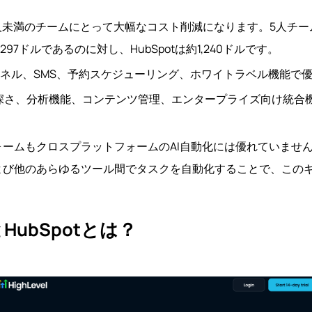
は、20人未満のチームにとって大幅なコスト削減になります。5人
額約297ドルであるのに対し、HubSpotは約1,240ドルです。
は、ファネル、SMS、予約スケジューリング、ホワイトラベル機能
RMの深さ、分析機能、コンテンツ管理、エンタープライズ向け統
ームもクロスプラットフォームのAI自動化には優れていません。Si
よび他のあらゆるツール間でタスクを自動化することで、この
lとHubSpotとは？