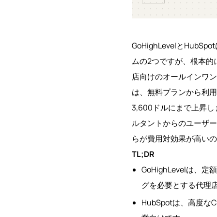
GoHighLevelとH
ムの2つですが、根本的に
店向けのオールインワン
は、無料プランから利用
3,600ドルにまで上
ルタントからのユーザー
らが費用対効果が高いの
TL;DR
GoHighLevel
グを必要とする代理
HubSpotは、高