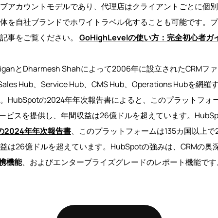
ブアカウントモデルであり、代理店はクライアントごとに個別
体を自社ブランドでホワイトラベル化することも可能です。プ
の記事をご覧ください。
GoHighLevelの使い方：完全初心者ガ
HalliganとDharmesh Shahによって2006年に設立されたC
、Sales Hub、Service Hub、CMS Hub、Operations H
HubSpotの2024年年次報告書によると、このプラットフォー
にサービスを提供し、年間収益は26億ドルを超えています。HubSp
tの2024年年次報告書
、このプラットフォームは135カ国以上で2
は26億ドルを超えています。HubSpotの強みは、CRMの奥深
連携機能
、およびエンタープライズグレードのレポート機能です