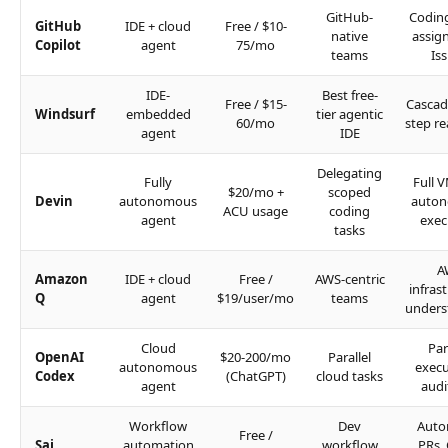
GitHub-
Codin
GitHub
IDE + cloud
Free / $10-
native
assig
Copilot
agent
75/mo
teams
Is
IDE-
Best free-
Free / $15-
Cascad
Windsurf
embedded
tier agentic
60/mo
step r
agent
IDE
Delegating
Fully
Full 
$20/mo +
scoped
Devin
autonomous
auto
ACU usage
coding
agent
exec
tasks
A
Amazon
IDE + cloud
Free /
AWS-centric
infras
Q
agent
$19/user/mo
teams
unders
Cloud
Par
OpenAI
$20-200/mo
Parallel
autonomous
execu
Codex
(ChatGPT)
cloud tasks
agent
audit
Workflow
Dev
Auto
Free /
Sai
automation
workflow
PRs, 