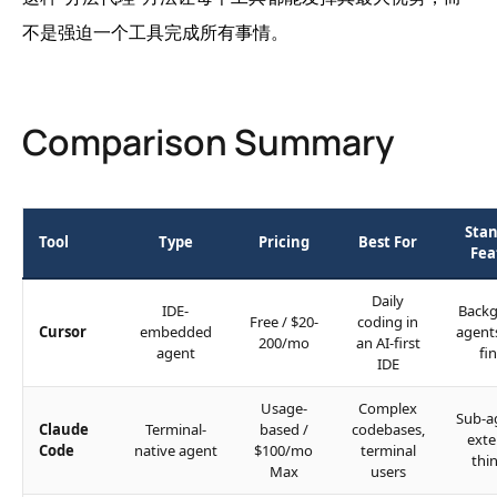
不是强迫一个工具完成所有事情。
Comparison Summary
Sta
Tool
Type
Pricing
Best For
Fea
Daily
IDE-
Back
Free / $20-
coding in
Cursor
embedded
agent
200/mo
an AI-first
agent
fi
IDE
Usage-
Complex
Sub-a
Claude
Terminal-
based /
codebases,
ext
Code
native agent
$100/mo
terminal
thi
Max
users