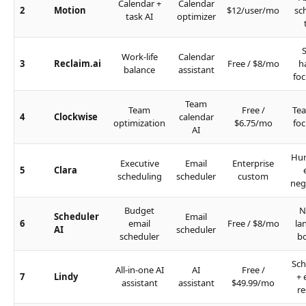
Calendar +
Calendar
2
Motion
$12/user/mo
sc
task AI
optimizer
Work-life
Calendar
3
Reclaim.ai
Free / $8/mo
h
balance
assistant
foc
Team
Team
Free /
Te
4
Clockwise
calendar
optimization
$6.75/mo
foc
AI
Hum
Executive
Email
Enterprise
5
Clara
scheduling
scheduler
custom
neg
Budget
N
Scheduler
Email
6
email
Free / $8/mo
la
AI
scheduler
scheduler
b
Sch
All-in-one AI
AI
Free /
7
Lindy
+ 
assistant
assistant
$49.99/mo
re