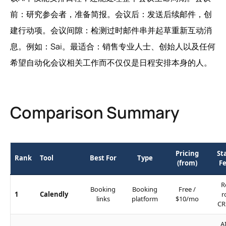
前：研究参会者，准备简报。会议后：发送后续邮件，创
建行动项。会议间隙：检测过时邮件串并起草重新互动消
息。例如：Sai。最适合：销售专业人士、创始人以及任何
希望自动化会议相关工作而不仅仅是日程安排本身的人。
Comparison Summary
Pricing
St
Rank
Tool
Best For
Type
(from)
F
R
Booking
Booking
Free /
1
Calendly
r
links
platform
$10/mo
CR
A