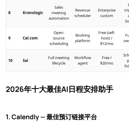
Sales
Revenue
Enterprise
tr
8
Kronologic
meeting
scheduler
custom
automation
b
Open-
Free (self-
Booking
Fu
9
Cal.com
source
host) /
platform
ow
scheduling
$12/mo
Sch
Full meeting
Workflow
Free /
10
Sai
p
lifecycle
agent
$20/mo
fo
2026年十大最佳AI日程安排助手
1. Calendly — 最佳预订链接平台