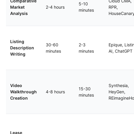
Comparative
Cloud CMA,
5-10
Market
2-4 hours
RPR,
minutes
Analysis
HouseCanar
Listing
30-60
2-3
Epique, Listi
Description
minutes
minutes
AI, ChatGPT
Writing
Video
Synthesia,
15-30
Walkthrough
4-8 hours
HeyGen,
minutes
Creation
REimagineH
Lease