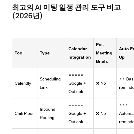
최고의 AI 미팅 일정 관리 도구 비교
(2026년)
Pre-
Calendar
Auto F
Tool
Type
Meeting
Integration
Up
Briefs
⭐⭐⭐⭐⭐
Scheduling
⭐⭐ Bas
Calendly
Google +
❌ No
Link
reminde
Outlook
⭐⭐⭐⭐⭐
⭐⭐⭐
Inbound
Chili Piper
Google +
❌ No
Automa
Routing
Outlook
reminde