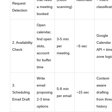
Request
a meeting
scanning)
classifica
Detection
booked
Open
calendar,
Google
find open
3-5 min
2. Availability
Calendar
slots,
per
~5 sec
Check
API + tim
account
meeting
zone logi
for buffer
time
Write
Context-
3.
email
aware
5-8 min
Scheduling
proposing
~15 sec
drafting
per email
Email Draft
2-3 time
from thre
options
history