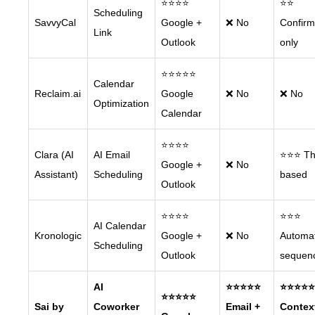
⭐⭐⭐⭐
⭐⭐
Scheduling
SavvyCal
Google +
❌ No
Confirm
Link
Outlook
only
⭐⭐⭐⭐⭐
Calendar
Reclaim.ai
Google
❌ No
❌ No
Optimization
Calendar
⭐⭐⭐⭐
Clara (AI
AI Email
⭐⭐⭐ Th
Google +
❌ No
Assistant)
Scheduling
based
Outlook
⭐⭐⭐⭐
⭐⭐⭐
AI Calendar
Kronologic
Google +
❌ No
Automa
Scheduling
Outlook
sequen
AI
⭐⭐⭐⭐⭐
⭐⭐⭐⭐⭐
⭐⭐⭐⭐⭐
Sai by
Coworker
Email +
Contex