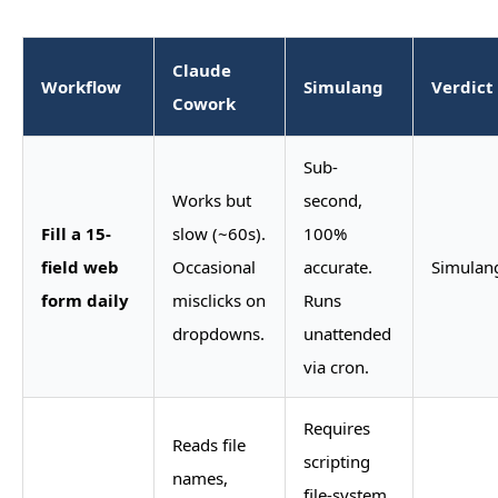
Claude
Workflow
Simulang
Verdict
Cowork
Sub-
Works but
second,
Fill a 15-
slow (~60s).
100%
field web
Occasional
accurate.
Simulan
form daily
misclicks on
Runs
dropdowns.
unattended
via cron.
Requires
Reads file
scripting
names,
file-system