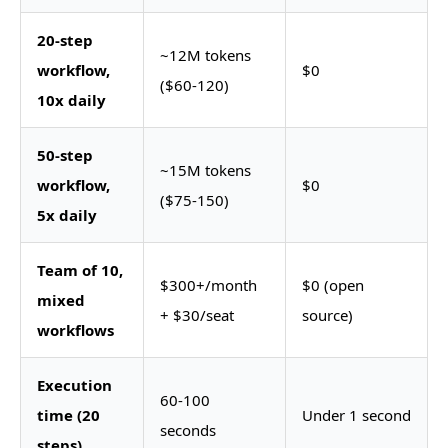
20-step
~12M tokens
workflow,
$0
($60-120)
10x daily
50-step
~15M tokens
workflow,
$0
($75-150)
5x daily
Team of 10,
$300+/month
$0 (open
mixed
+ $30/seat
source)
workflows
Execution
60-100
time (20
Under 1 second
seconds
steps)