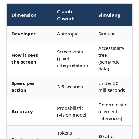
Claude
Dimension
Simulang
Cowork
Developer
Anthropic
Simular
Accessibility
Screenshots
How it sees
tree
(pixel
the screen
(semantic
interpretation)
data)
Speed per
Under 50
3-5 seconds
action
milliseconds
Deterministic
Probabilistic
Accuracy
(element
(vision model)
references)
Tokens
$0 after