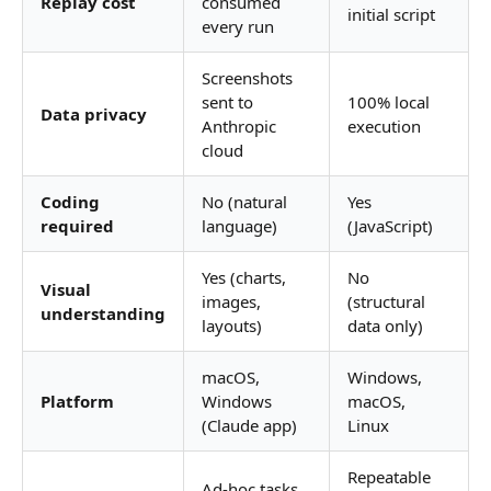
Replay cost
consumed
initial script
every run
Screenshots
sent to
100% local
Data privacy
Anthropic
execution
cloud
Coding
No (natural
Yes
required
language)
(JavaScript)
Yes (charts,
No
Visual
images,
(structural
understanding
layouts)
data only)
macOS,
Windows,
Platform
Windows
macOS,
(Claude app)
Linux
Repeatable
Ad-hoc tasks,