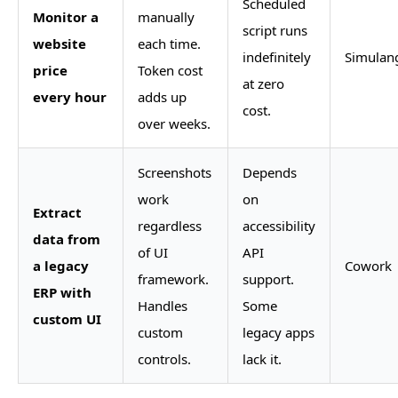
Scheduled
Monitor a
manually
script runs
website
each time.
indefinitely
Simulan
price
Token cost
at zero
every hour
adds up
cost.
over weeks.
Screenshots
Depends
work
on
Extract
regardless
accessibility
data from
of UI
API
a legacy
Cowork
framework.
support.
ERP with
Handles
Some
custom UI
custom
legacy apps
controls.
lack it.