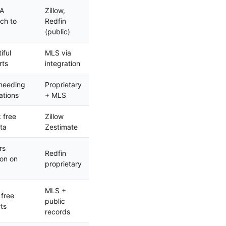
MA
Zillow,
ch to
Redfin
(public)
iful
MLS via
rts
integration
 needing
Proprietary
ations
+ MLS
 free
Zillow
ta
Zestimate
rs
Redfin
ion on
proprietary
MLS +
free
public
ts
records