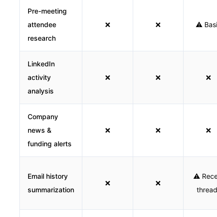
Pre-meeting
attendee
❌
❌
⚠️ Bas
research
LinkedIn
activity
❌
❌
❌
analysis
Company
news &
❌
❌
❌
funding alerts
Email history
⚠️ Rec
❌
❌
summarization
threa