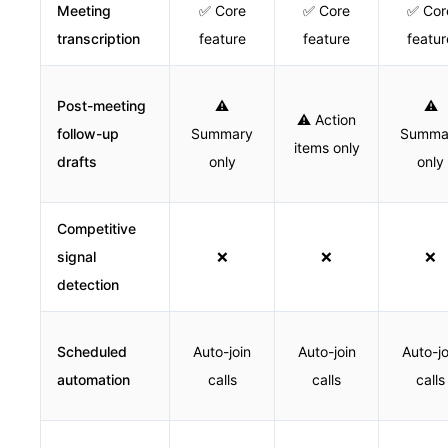
Meeting
✅ Core
✅ Core
✅ Cor
transcription
feature
feature
featur
Post-meeting
⚠️
⚠️
⚠️ Action
follow-up
Summary
Summa
items only
drafts
only
only
Competitive
signal
❌
❌
❌
detection
Scheduled
Auto-join
Auto-join
Auto-jo
automation
calls
calls
calls