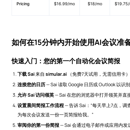
Pricing
$16.99/mo
$18/mo
$19.75
如何在15分钟内开始使用AI会议准
快速入门：您的第一个自动化会议简报
下载 Sai
来自
simular.ai
（免费7天试用，无需信用卡
连接您的日历
— Sai 读取 Google 日历或 Outlook
允许 Sai 访问领英
— Sai 在您的浏览器中打开领英并直
设置晨间简报工作流程
— 告诉 Sai：“每天早上7点
为每次会议发送一份一页简报给我。”
审阅你的第一份简报
— Sai 会通过电子邮件或应用