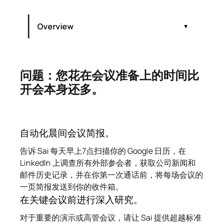
Overview
问题：您花在会议准备上的时间比开会本身还
多。
问题：您花在会议准备上的时间比开会本身还
问题：您花在会议准备上的时间比
多。
开会本身还多。
AI 会议准备的实际操作（Sai 逐步演示）
会前需要研究什么：完整的AI会议准备清单
Sai 与其他会议准备解决方案的对比
自动化晨间会议简报。
告诉 Sai 每天早上7点扫描你的 Google 日历，在
LinkedIn 上调查所有外部参会者，获取公司新闻和
邮件历史记录，并在你第一次通话前，将每场会议的
一页简报发送到你的收件箱。
在关键会议前进行深入研究。
对于重要的演示或高管会议，请让 Sai 提供超越标准