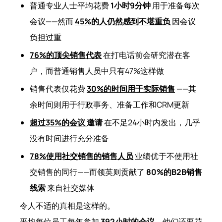
普通专业人士平均花费
1小时9分钟
用于准备每次
会议——然而
45%的人仍然感到不堪重负
因会议
负担过重
76%的顶尖销售代表
在打电话前会研究潜在客
户，而普通销售人员中只有47%这样做
销售代表仅花费
30%的时间用于实际销售
——其
余时间则用于行政事务、准备工作和CRM更新
超过35%的会议
邀请
在不足24小时内发出，几乎
没有时间进行充分准备
78%使用社交销售的销售人员
业绩优于不使用社
交销售的同行——而领英则贡献了
80%的B2B销售
线索
来自社交媒体
令人不适的真相是这样的。
平均每位员工每年参加
392小时的会议
。他们还要花