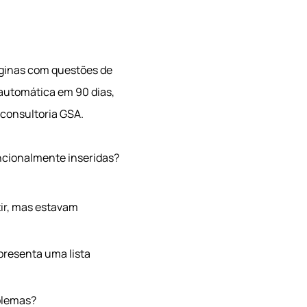
ginas com questões de
 automática em 90 dias,
 consultoria GSA.
encionalmente inseridas?
tir, mas estavam
presenta uma lista
blemas?