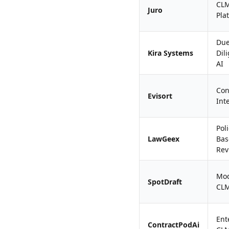
CL
Juro
Pla
Du
Kira Systems
Dil
AI
Con
Evisort
Int
Poli
LawGeex
Bas
Rev
Mo
SpotDraft
CL
Ent
ContractPodAi