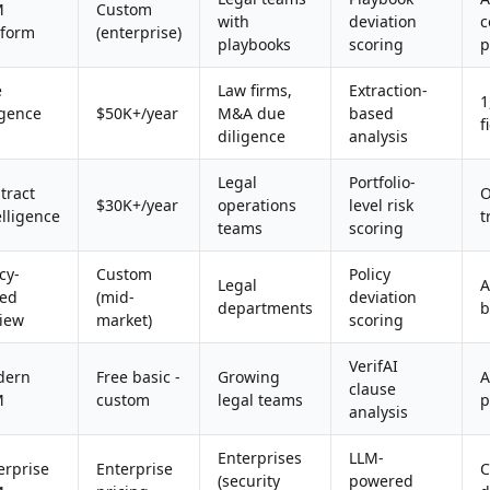
M
Custom
with
deviation
c
tform
(enterprise)
playbooks
scoring
p
e
Law firms,
Extraction-
1
igence
$50K+/year
M&A due
based
f
diligence
analysis
Legal
Portfolio-
tract
O
$30K+/year
operations
level risk
elligence
t
teams
scoring
cy-
Custom
Policy
Legal
A
ed
(mid-
deviation
departments
b
iew
market)
scoring
VerifAI
dern
Free basic -
Growing
A
clause
M
custom
legal teams
p
analysis
Enterprises
LLM-
erprise
Enterprise
C
(security
powered