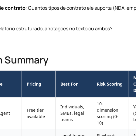
de contrato
: Quantos tipos de contrato ele suporta (NDA, emp
elatório estruturado, anotações no texto ou ambos?
n Summary
M
e
Pricing
Best For
Risk Scoring
C
D
10-
Individuals,
Y
Free tier
dimension
Agent
SMBs, legal
(
available
scoring (0-
teams
b
10)
Legal teams
Playbook
A