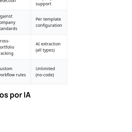
etection
support
gainst
Per template
ompany
configuration
tandards
ross-
AI extraction
ortfolio
(all types)
racking
ustom
Unlimited
orkflow rules
(no-code)
os por IA