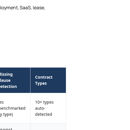
loyment, SaaS, lease,
issing
Contract
lause
Types
etection
es
10+ types
benchmarked
auto-
y type)
detected
gainst