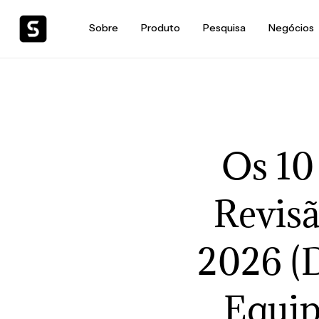
Sobre
Produto
Pesquisa
Negócios
Os 10
Revis
2026 (
Equip