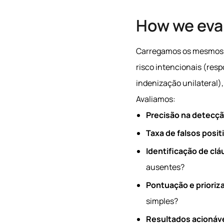
How we eva
Carregamos os mesmos t
risco intencionais (res
indenização unilateral)
Avaliamos:
Precisão na detecçã
Taxa de falsos posit
Identificação de cl
ausentes?
Pontuação e prioriz
simples?
Resultados acionáv