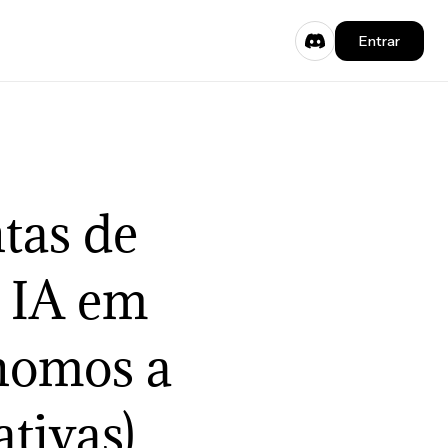
Entrar
tas de
 IA em
nomos a
tivas)