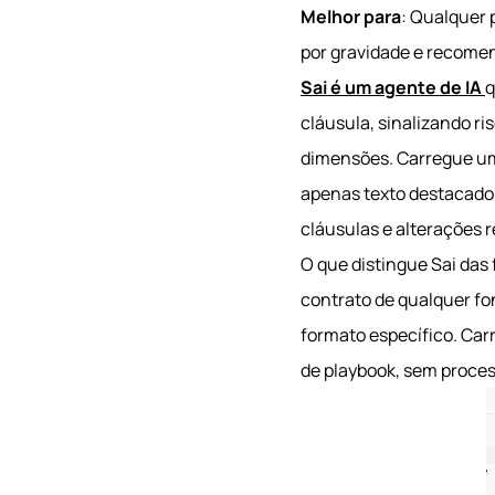
Melhor para
: Qualquer 
por gravidade e recome
Sai é um agente de IA
q
cláusula, sinalizando r
dimensões. Carregue um 
apenas texto destacado,
cláusulas e alterações
O que distingue Sai das
contrato de qualquer fo
formato específico. Car
de playbook, sem proces