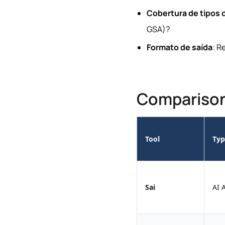
Cobertura de tipos 
GSA)?
Formato de saída
: R
Compariso
Tool
Typ
Sai
AI 