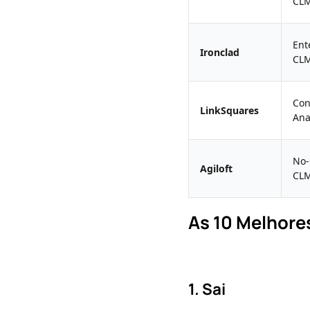
CL
Ent
Ironclad
CL
Con
LinkSquares
Ana
No-
Agiloft
CL
As 10 Melhore
1. Sai