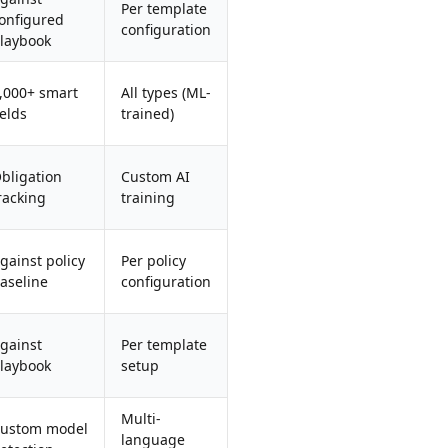
Per template
onfigured
configuration
laybook
,000+ smart
All types (ML-
ields
trained)
bligation
Custom AI
racking
training
gainst policy
Per policy
aseline
configuration
gainst
Per template
laybook
setup
Multi-
ustom model
language