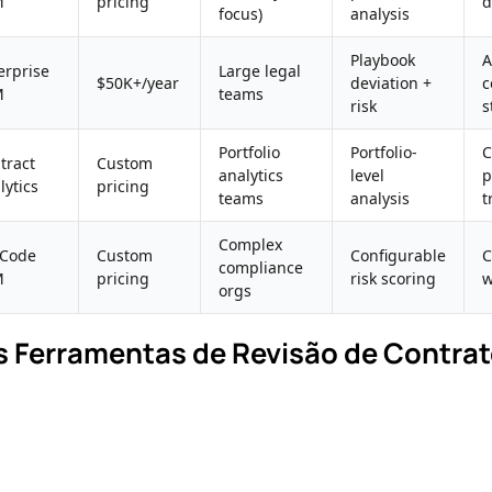
M
pricing
d
focus)
analysis
Playbook
A
erprise
Large legal
$50K+/year
deviation +
c
M
teams
risk
s
Portfolio
Portfolio-
C
tract
Custom
analytics
level
p
lytics
pricing
teams
analysis
t
Complex
Code
Custom
Configurable
C
compliance
M
pricing
risk scoring
w
orgs
s Ferramentas de Revisão de Contrat