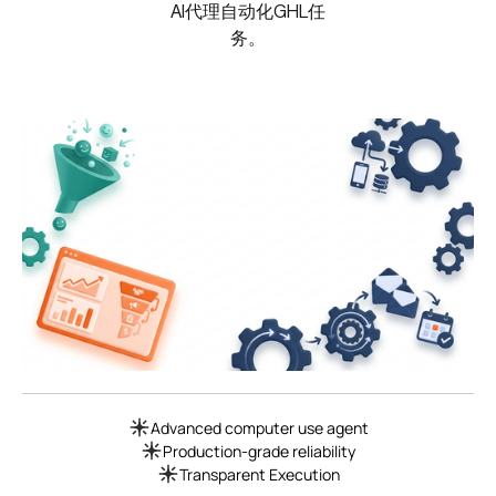
AI代理自动化GHL任
务。
Advanced computer use agent
Production-grade reliability
Transparent Execution