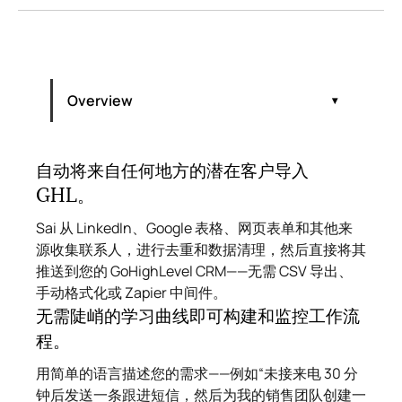
Overview
什么是GoHighLevel，它适合哪些用户？
首次如何设置GoHighLevel？
自动将来自任何地方的潜在客户导入
GoHighLevel 的核心功能有哪些，它们如何
GHL。
运作？
Sai 从 LinkedIn、Google 表格、网页表单和其他来
源收集联系人，进行去重和数据清理，然后直接将其
推送到您的 GoHighLevel CRM——无需 CSV 导出、
手动格式化或 Zapier 中间件。
无需陡峭的学习曲线即可构建和监控工作流
程。
用简单的语言描述您的需求——例如“未接来电 30 分
钟后发送一条跟进短信，然后为我的销售团队创建一