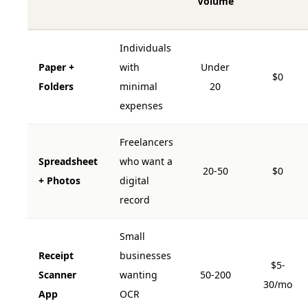
Volume
Individuals
Paper +
with
Under
$0
Folders
minimal
20
expenses
Freelancers
Spreadsheet
who want a
20-50
$0
+ Photos
digital
record
Small
Receipt
businesses
$5-
Scanner
wanting
50-200
30/mo
App
OCR