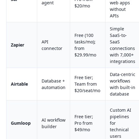
agent
web apps
$20/mo
without
APIs
Simple
Free (100
SaaS-to-
API
tasks/mo);
SaaS
Zapier
connector
from
connections
$29.99/mo
with 7,000+
integrations
Data-centric
Free tier;
Database +
workflows
Airtable
Team from
automation
with built-in
$20/seat/mo
database
Custom AI
Free tier;
pipelines
AI workflow
Gumloop
Pro from
for
builder
$49/mo
technical
users