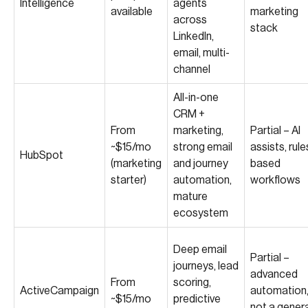
Intelligence
agents
available
marketing
across
stack
LinkedIn,
email, multi-
channel
All-in-one
CRM +
From
marketing,
Partial – AI
~$15/mo
strong email
assists, rule
HubSpot
(marketing
and journey
based
starter)
automation,
workflows
mature
ecosystem
Deep email
Partial –
journeys, lead
advanced
From
scoring,
ActiveCampaign
automation
~$15/mo
predictive
not a genera