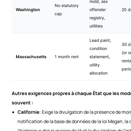
mold, sex
No statutory
Washington
offender
20 d
cap
registry,
utilities
Lead paint,
30 d
condition
(or 
Massachusetts
1 month rent
statement,
renta
utility
peri
allocation
Autres exigences propres à chaque État que les mod
souvent :
Californie
: Exige la divulgation de la présence de mois
notification de la base de données de la loi Megan, la 
l'historique des punaises de lit et la divulgation de l'i