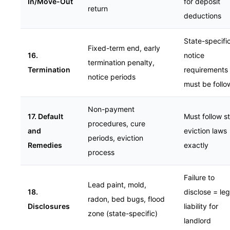
In/Move-Out
for deposit
return
deductions
State-specifi
Fixed-term end, early
16.
notice
termination penalty,
Termination
requirements
notice periods
must be foll
Non-payment
17. Default
Must follow s
procedures, cure
and
eviction laws
periods, eviction
Remedies
exactly
process
Failure to
Lead paint, mold,
18.
disclose = leg
radon, bed bugs, flood
Disclosures
liability for
zone (state-specific)
landlord