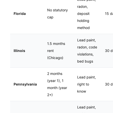
radon,
No statutory
Florida
deposit
15 d
cap
holding
method
Lead paint,
1.5 months
radon, code
Illinois
rent
30 d
violations,
(Chicago)
bed bugs
2 months
Lead paint,
(year 1), 1
Pennsylvania
right to
30 d
month (year
know
2+)
Lead paint,