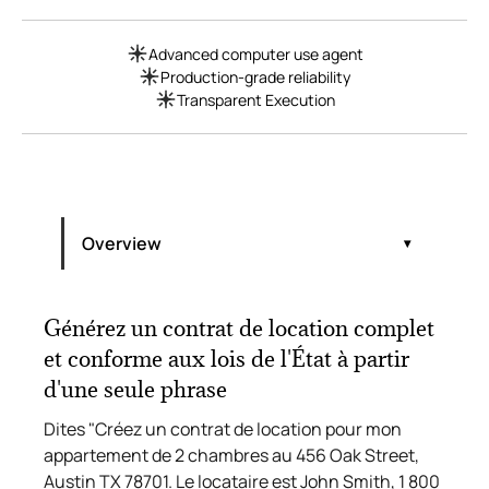
Advanced computer use agent
Production-grade reliability
Transparent Execution
Overview
Qu'est-ce qu'un contrat de location ?
Les 20 sections essentielles d'un contrat
Générez un contrat de location complet
de location
et conforme aux lois de l'État à partir
Exigences propres à chaque État : pourquoi
d'une seule phrase
un modèle unique ne convient pas à tous
Dites "Créez un contrat de location pour mon
appartement de 2 chambres au 456 Oak Street,
Austin TX 78701. Le locataire est John Smith, 1 800