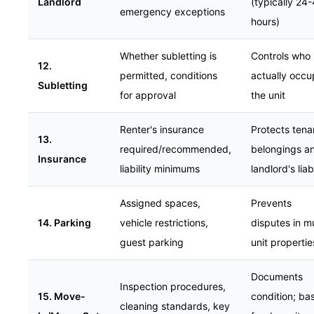
Landlord
(typically 24
emergency exceptions
hours)
Whether subletting is
Controls who
12.
permitted, conditions
actually occu
Subletting
for approval
the unit
Renter's insurance
Protects tena
13.
required/recommended,
belongings a
Insurance
liability minimums
landlord's liabi
Assigned spaces,
Prevents
14. Parking
vehicle restrictions,
disputes in mu
guest parking
unit propertie
Documents
Inspection procedures,
15. Move-
condition; bas
cleaning standards, key