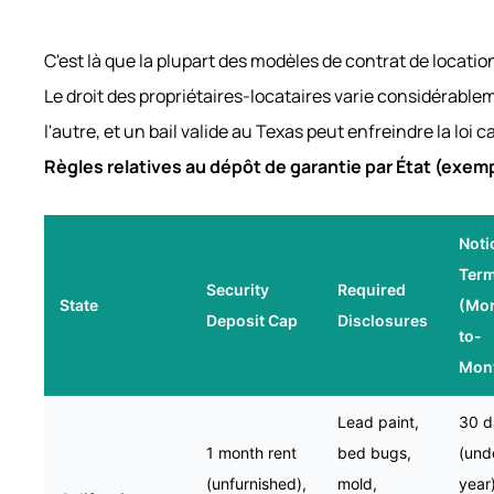
C'est là que la plupart des modèles de contrat de locati
Le droit des propriétaires-locataires varie considérable
l'autre, et un bail valide au Texas peut enfreindre la loi c
Règles relatives au dépôt de garantie par État (exemp
Noti
Term
Security
Required
State
(Mo
Deposit Cap
Disclosures
to-
Mon
Lead paint,
30 d
1 month rent
bed bugs,
(und
(unfurnished),
mold,
year