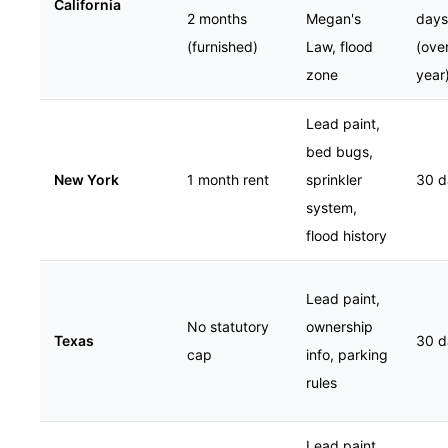
California
2 months
Megan's
days
(furnished)
Law, flood
(ove
zone
year
Lead paint,
bed bugs,
New York
1 month rent
sprinkler
30 d
system,
flood history
Lead paint,
No statutory
ownership
Texas
30 d
cap
info, parking
rules
Lead paint,