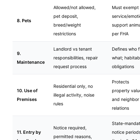
Allowed/not allowed,
Must exempt
pet deposit,
service/emoti
8. Pets
breed/weight
support anim
restrictions
per FHA
Landlord vs tenant
Defines who f
9.
responsibilities, repair
what; habitabi
Maintenance
request process
obligations
Protects
Residential only, no
10. Use of
property valu
illegal activity, noise
Premises
and neighbor
rules
relations
State-manda
Notice required,
11. Entry by
notice period
permitted reasons,