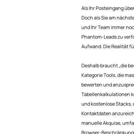
Als Ihr Posteingang übe
Doch als Sie am nächsten
und Ihr Team immer noc
Phantom-Leads zu verfo
Aufwand. Die Realität f
Deshalb braucht „die bes
Kategorie Tools, die ma
bewerten und anzusprec
Tabellenkalkulationen 
und kostenlose Stacks, 
Kontaktdaten anzureich
manuelle Akquise, umfa
Browser-Beschränkungen