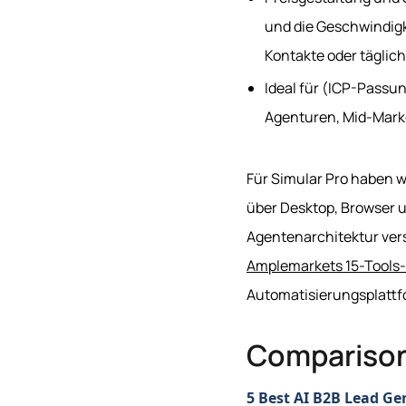
und die Geschwindigke
Kontakte oder täglic
Ideal für (ICP-Passun
Agenturen, Mid-Marke
Für Simular Pro haben w
über Desktop, Browser u
Agentenarchitektur vers
Amplemarkets 15-Tool
Automatisierungsplattf
Compariso
5 Best AI B2B Lead Ge