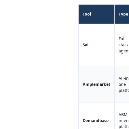
Tool
Type
Full-
Sai
stack
agen
All-in
Amplemarket
one
plat
ABM 
Demandbase
inten
plat