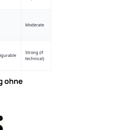
Moderate
Strong (if
igurable
technical)
g ohne