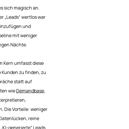
es sich magisch an.
er „Leads“ wertlos war
einzufügen und
eline mit weniger
angen Nächte.
Im Kern umfasst diese
e Kunden zu finden, zu
räche statt auf
iten wie
Demandbase
,
terpretieren,
 Die Vorteile: weniger
Datenlücken, reine
„KI-generierte“ Leads