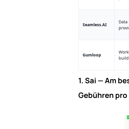
Data
Seamless.AI
provi
Work
Gumloop
build
1. Sai — Am b
Gebühren pro