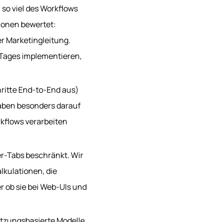
so viel des Workflows
ionen bewertet:
er Marketingleitung.
 Tages implementieren,
hritte End-to-End aus)
haben besonders darauf
kflows verarbeiten
r-Tabs beschränkt. Wir
lkulationen, die
r ob sie bei Web-UIs und
nutzungsbasierte Modelle