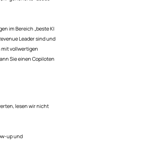
gen im Bereich „beste KI
Revenue Leader sind und
 mit vollwertigen
ann Sie einen Copiloten
rten, lesen wir nicht
low-up und