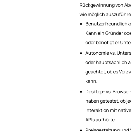
Rückgewinnung von Abwa
wie möglich auszuführe
Benutzerfreundlichkei
Kann ein Gründer ode
oder benötigt er Unt
Autonomie vs. Unterst
oder hauptsächlich a
geachtet, ob es Verz
kann.
Desktop- vs. Browser
haben getestet, ob j
Interaktion mit nativ
APIs aufhörte.
Preisgestaltung und S