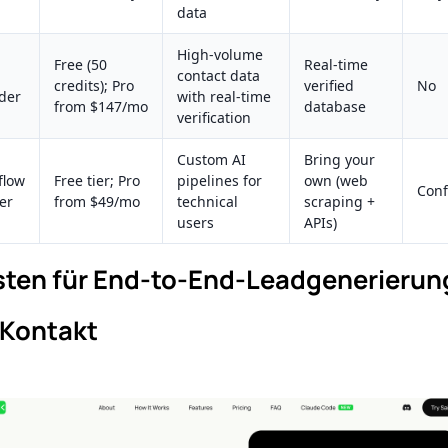
data
High-volume
Free (50
Real-time
contact data
credits); Pro
verified
No
der
with real-time
from $147/mo
database
verification
Custom AI
Bring your
flow
Free tier; Pro
pipelines for
own (web
Conf
er
from $49/mo
technical
scraping +
users
APIs)
esten für End-to-End-Leadgenerierun
 Kontakt