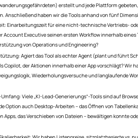
nderungsgefährdeten) erstellt und jede Plattform gebeten, 
n. Anschließend haben wir die Tools anhand von fünf Dimens
t: Einarbeitungszeit für eine nicht-technische Vertriebs- od
r Account Executive seinen ersten Workflow innerhalb eines
erstützung von Operations und Engineering?
ützung: Agiert das Tool als echter Agent (plant und führt Sc
ls Copilot, der Aktionen innerhalb einer App vorschlägt? Wir 
weigungslogik, Wiederholungsversuche und langlaufende Wor
-Umfang: Viele „KI-Lead-Generierungs“-Tools sind auf Browse
ede Option auch Desktop-Arbeiten – das Öffnen von Tabellenka
en Apps, das Verschieben von Dateien – bewältigen konnte ode
kalierbarkeit: Wir haben Listenpreise, sitzplatzbasierte vs. 