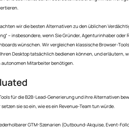
vertieren.
rachten wir die besten Alternativen zu den üblichen Verdächti
ng“ – insbesondere, wenn Sie Gründer, Agenturinhaber oder 
shboards wünschen. Wir vergleichen klassische Browser-Tools
Ihren Desktop tatsächlich bedienen können, und erläutern, w
h autonomen Mitarbeiter benötigen.
luated
Tools für die B2B-Lead-Generierung und ihre Alternativen bewe
r setzen sie so ein, wie es ein Revenue-Team tun würde.
iederholbarer GTM-Szenarien (Outbound-Akquise, Event-Fol