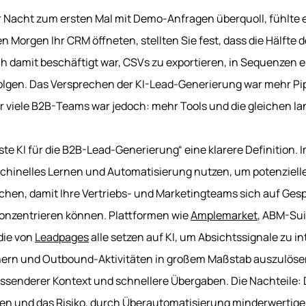
r Nacht zum ersten Mal mit Demo-Anfragen überquoll, fühlte 
 Morgen Ihr CRM öffneten, stellten Sie fest, dass die Hälfte d
h damit beschäftigt war, CSVs zu exportieren, in Sequenzen 
lgen. Das Versprechen der KI-Lead-Generierung war mehr Pip
ür viele B2B-Teams war jedoch: mehr Tools und die gleichen l
te KI für die B2B-Lead-Generierung“ eine klarere Definition. 
schinelles Lernen und Automatisierung nutzen, um potenziell
hen, damit Ihre Vertriebs- und Marketingteams sich auf Gesp
konzentrieren können. Plattformen wie
Amplemarket
, ABM-Su
die von
Leadpages
alle setzen auf KI, um Absichtssignale zu in
ern und Outbound-Aktivitäten in großem Maßstab auszulösen.
ssenderer Kontext und schnellere Übergaben. Die Nachteile: 
 und das Risiko, durch Überautomatisierung minderwertige 