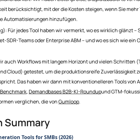
it berücksichtigt, mit der die Kosten steigen, wenn Sie mehr 
he Automatisierungen hinzufügen.
g): Für jedes Tool haben wir vermerkt, wo es wirklich glänzt –
t-SDR-Teams oder Enterprise ABM – und wo es sich wie ein Ov
ir auch Workflows mit langem Horizont und vielen Schritten 
nd Cloud) getestet, um die produktionsreife Zuverlässigkeit zu
pricht. Das haben wir dann mit konventionelleren Tools von 
s-Benchmark
,
Demandbases B2B-KI-Roundup
und GTM-fokuss
ormen verglichen, die von
Gumloop
.
n Summary
neration Tools for SMBs (2026)