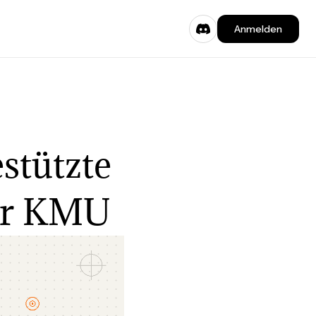
Anmelden
stützte
ür KMU