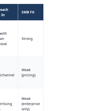
reach
SMB Fit
t In
 with
an
Strong
oval
Weak
ichannel
(pricing)
Weak
ertising
(enterprise
)
only)