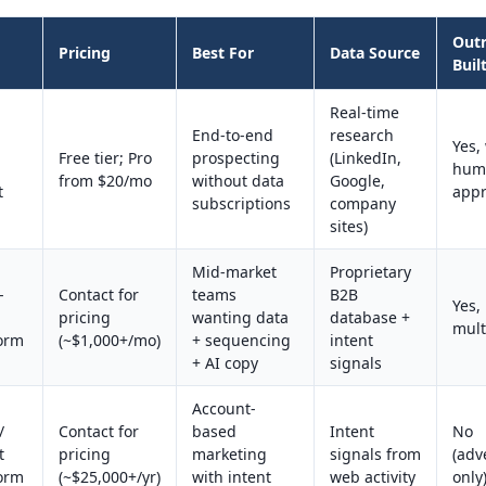
Out
Pricing
Best For
Data Source
Buil
Real-time
End-to-end
research
Yes,
Free tier; Pro
prospecting
(LinkedIn,
hum
from $20/mo
without data
Google,
t
appr
subscriptions
company
sites)
Mid-market
Proprietary
-
Contact for
teams
B2B
Yes,
pricing
wanting data
database +
mult
form
(~$1,000+/mo)
+ sequencing
intent
+ AI copy
signals
Account-
/
Contact for
based
Intent
No
t
pricing
marketing
signals from
(adv
form
(~$25,000+/yr)
with intent
web activity
only