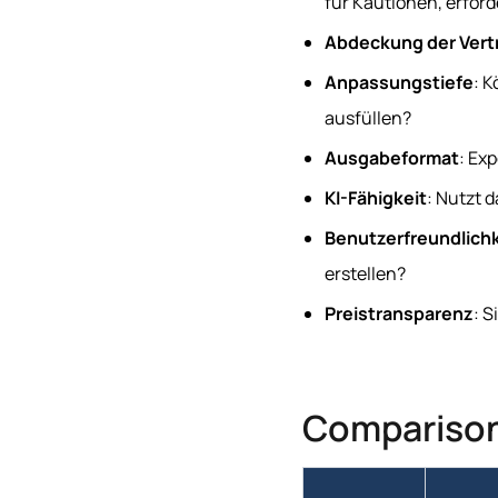
für Kautionen, erfor
Abdeckung der Vert
Anpassungstiefe
: 
ausfüllen?
Ausgabeformat
: Ex
KI-Fähigkeit
: Nutzt d
Benutzerfreundlichk
erstellen?
Preistransparenz
: S
Compariso