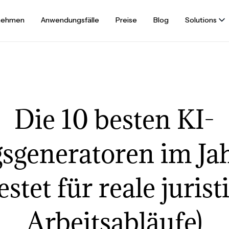
nehmen
Anwendungsfälle
Preise
Blog
Solutions
Die 10 besten KI-
gsgeneratoren im Ja
estet für reale jurist
Arbeitsabläufe)