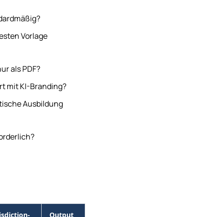
andardmäßig?
festen Vorlage
nur als PDF?
ert mit KI-Branding?
stische Ausbildung
forderlich?
isdiction-
Output