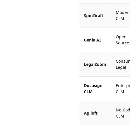
Moder
SpotDraft
CLM
Open
Genie AI
Source
Consu
LegalZoom
Legal
Docusign
Enterpr
CLM
CLM
No-Co
Agiloft
CLM