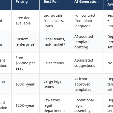
Pricing
Best For
AI Generation
Aw
Individuals,
Full contract
Yes
Free tier
nt
freelancers,
from plain
+
available
SMBs
language
int
AI-assisted
De
Custom
Legal teams,
template
te
rm
(enterprise)
mid-market+
drafting
se
Free -
ent
AI-assisted
$65/mo per
Sales teams
No
tion
suggestions
seat
AI from
De
ise
Large legal
$50K+/year
approved
te
teams
templates
se
Law firms,
Conditional
De
ent
$20K+/year
legal
logic
te
tion
departments
assembly
se