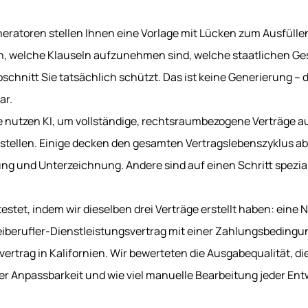
eratoren stellen Ihnen eine Vorlage mit Lücken zum Ausfülle
, welche Klauseln aufzunehmen sind, welche staatlichen Ges
chnitt Sie tatsächlich schützt. Das ist keine Generierung – da
ar.
ste nutzen KI, um vollständige, rechtsraumbezogene Verträge 
stellen. Einige decken den gesamten Vertragslebenszyklus ab 
g und Unterzeichnung. Andere sind auf einen Schritt spezial
testet, indem wir dieselben drei Verträge erstellt haben: eine
iberufler-Dienstleistungsvertrag mit einer Zahlungsbedingu
rtrag in Kalifornien. Wir bewerteten die Ausgabequalität, di
er Anpassbarkeit und wie viel manuelle Bearbeitung jeder Entw