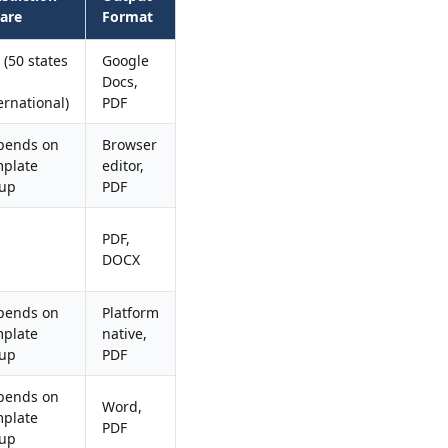
are
Format
 (50 states
Google
Docs,
ernational)
PDF
pends on
Browser
mplate
editor,
tup
PDF
PDF,
DOCX
pends on
Platform
mplate
native,
tup
PDF
pends on
Word,
mplate
PDF
tup