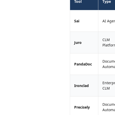
Tool
Type
Sai
AI Age
CLM
Juro
Platfo
Docum
PandaDoc
Automa
Enterpr
Ironclad
CLM
Docum
Precisely
Automa