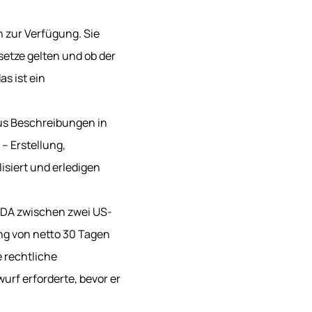
n zur Verfügung. Sie
etze gelten und ob der
s ist ein
aus Beschreibungen in
– Erstellung,
isiert und erledigen
 NDA zwischen zwei US-
ng von netto 30 Tagen
e rechtliche
urf erforderte, bevor er