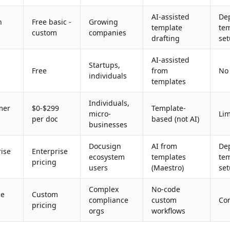
AI-assisted
De
n
Free basic -
Growing
template
te
custom
companies
drafting
se
AI-assisted
Startups,
Free
from
No
individuals
templates
Individuals,
mer
$0-$299
Template-
micro-
Lim
per doc
based (not AI)
businesses
Docusign
AI from
De
ise
Enterprise
ecosystem
templates
te
pricing
users
(Maestro)
se
Complex
No-code
de
Custom
compliance
custom
Con
pricing
orgs
workflows