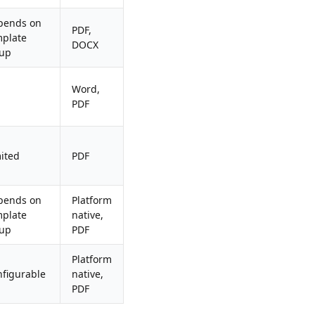
pends on
PDF,
mplate
DOCX
tup
Word,
PDF
ited
PDF
pends on
Platform
mplate
native,
tup
PDF
Platform
figurable
native,
PDF